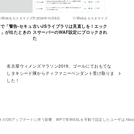
Webをカスタマイズ
2024年10月9日
Webをカスタマイズ
接続で「警告-セキュ
古いJSライブラリは見直しを！エック
！」が出たときの
スサーバーのWAF設定にブロックされ
た
名古屋ウィメンズマラソン2019、ゴールにておもてな
しタキシード隊からティファニーペンダント受け取りま
した！
のOSアップデートに伴う影響、WPで常時SSLを手動で設定したユーザは.htac