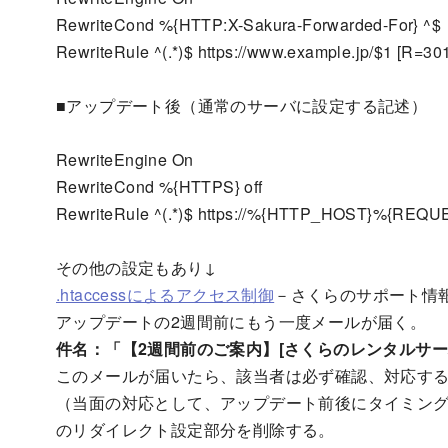
RewriteCond %{HTTP:X-Sakura-Forwarded-For} ^$
RewriteRule ^(.*)$ https://www.example.jp/$1 [R=301
■アップデート後（通常のサーバに設定する記述）
RewriteEngine On
RewriteCond %{HTTPS} off
RewriteRule ^(.*)$ https://%{HTTP_HOST}%{REQU
その他の設定もあり↓
.htaccessによるアクセス制御
－さくらのサポート情
アップデートの2週間前にもう一度メールが届く。
件名：「【2週間前のご案内】[さくらのレンタルサー
このメールが届いたら、該当者は必ず確認、対応す
（当面の対応として、アップデート前後にタイミン
のリダイレクト設定部分を削除する。