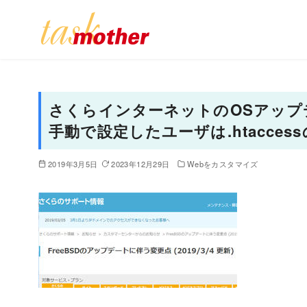
コ
ン
テ
さくらインターネットのOSアップ
ン
手動で設定したユーザは.htacce
ツ
へ
2019年3月5日
2023年12月29日
Webをカスタマイズ
移
動