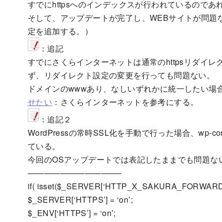
すでにhttpsへのインデックスが行われているので
そして、アップデートが完了し、WEBサイトが問題
定を追加する。）
：追記
すでにさくらインターネットは通常のhttpsリダイ
ず、リダイレクト設定の変更を行っても問題ない。
ドメインのwwwあり、なしいずれかに統一したい場
せたい
：さくらインターネットを参考にする。
：追記２
WordPressの常時SSL化を手動で行った場合、wp-
ている。
今回のOSアップデートでは表記したままでも問題な
———————————–
if( isset($_SERVER[‘HTTP_X_SAKURA_FORWARDE
$_SERVER[‘HTTPS’] = ‘on’;
$_ENV[‘HTTPS’] = ‘on’;