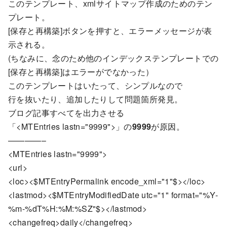
このテンプレート、xmlサイトマップ作成のためのテン
プレート。
[保存と再構築]ボタンを押すと、エラーメッセージが表
示される。
(ちなみに、念のため他のインデックステンプレートでの
[保存と再構築]はエラーがでなかった）
このテンプレートはいたって、シンプルなので
行を抜いたり、追加したりして問題箇所発見。
ブログ記事すべてを出力させる
「<MTEntries lastn="9999">」の
9999
が原因。
————–
<MTEntries lastn="9999">
<url>
<loc><$MTEntryPermalink encode_xml="1"$></loc>
<lastmod><$MTEntryModifiedDate utc="1" format="%Y-
%m-%dT%H:%M:%SZ"$></lastmod>
<changefreq>daily</changefreq>