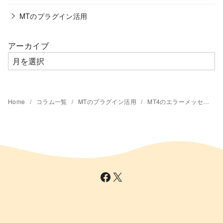
MTのプラグイン活用
アーカイブ
Home
コラム一覧
MTのプラグイン活用
MT4のエラーメッセージ：「Can’t call method "execute" on an undefined value ･･･」の対策の一案
Facebook
X