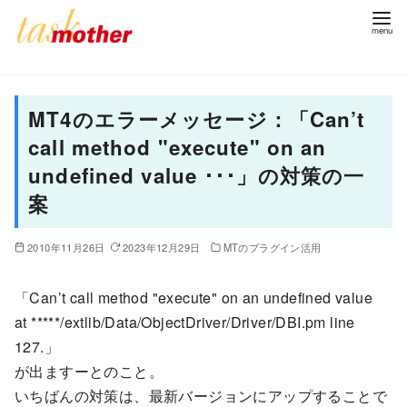
コ
ン
MT4のエラーメッセージ：「Can’t
テ
call method "execute" on an
ン
undefined value ･･･」の対策の一
ツ
案
へ
移
2010年11月26日
2023年12月29日
MTのプラグイン活用
動
「Can’t call method "execute" on an undefined value
at *****/extlib/Data/ObjectDriver/Driver/DBI.pm line
127.」
が出ますーとのこと。
いちばんの対策は、最新バージョンにアップすることで