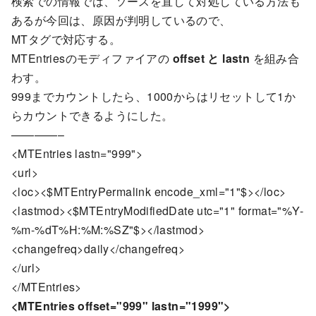
検索での情報では、ソースを直して対処している方法も
あるが今回は、原因が判明しているので、
MTタグで対応する。
MTEntriesのモディファイアの
offset と lastn
を組み合
わす。
999までカウントしたら、1000からはリセットして1か
らカウントできるようにした。
————–
<MTEntries lastn="999">
<url>
<loc><$MTEntryPermalink encode_xml="1"$></loc>
<lastmod><$MTEntryModifiedDate utc="1" format="%Y-
%m-%dT%H:%M:%SZ"$></lastmod>
<changefreq>daily</changefreq>
</url>
</MTEntries>
<MTEntries offset="999" lastn="1999">