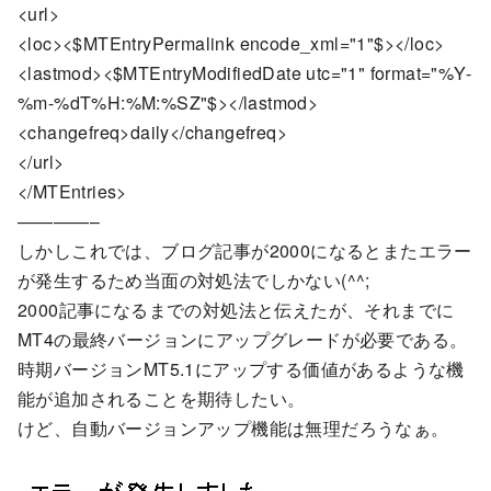
<url>
<loc><$MTEntryPermalink encode_xml="1"$></loc>
<lastmod><$MTEntryModifiedDate utc="1" format="%Y-
%m-%dT%H:%M:%SZ"$></lastmod>
<changefreq>daily</changefreq>
</url>
</MTEntries>
————–
しかしこれでは、ブログ記事が2000になるとまたエラー
が発生するため当面の対処法でしかない(^^;
2000記事になるまでの対処法と伝えたが、それまでに
MT4の最終バージョンにアップグレードが必要である。
時期バージョンMT5.1にアップする価値があるような機
能が追加されることを期待したい。
けど、自動バージョンアップ機能は無理だろうなぁ。